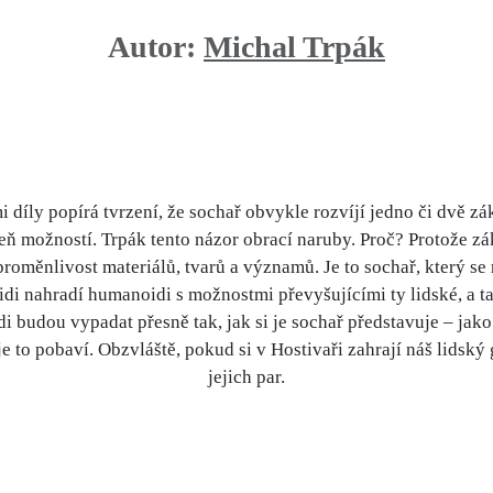
Autor:
Michal Trpák
 díly popírá tvrzení, že sochař obvykle rozvíjí jedno či dvě zák
eň možností. Trpák tento názor obrací naruby. Proč? Protože 
 proměnlivost materiálů, tvarů a významů. Je to sochař, který s
lidi nahradí humanoidi s možnostmi převyšujícími ty lidské, a ta
 budou vypadat přesně tak, jak si je sochař představuje – jako
e to pobaví. Obzvláště, pokud si v Hostivaři zahrají náš lidský
jejich par.