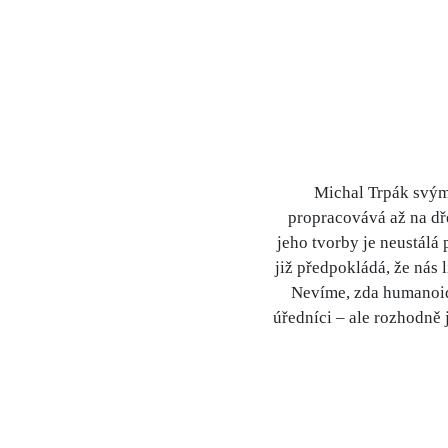
Michal Trpák svými
propracovává až na dř
jeho tvorby je neustálá
již předpokládá, že nás 
Nevíme, zda humanoidi
úředníci – ale rozhodně j