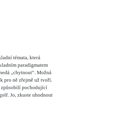
ladní témata, která
základním paradigmatem
e nedá „chytnout“. Možná
k pro ně zřejmě už tvoří.
 způsobilí pochodující
 golf. Jo, zkuste uhodnout