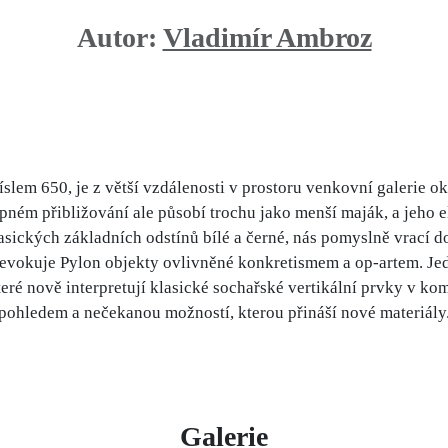
Autor:
Vladimír Ambroz
íslem 650, je z větší vzdálenosti v prostoru venkovní galerie 
upném přibližování ale působí trochu jako menší maják, a jeho el
asických základních odstínů bílé a černé, nás pomyslně vrací 
 evokuje Pylon objekty ovlivněné konkretismem a op-artem. Jed
teré nově interpretují klasické sochařské vertikální prvky v k
pohledem a nečekanou možností, kterou přináší nové materiály
Galerie