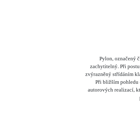
Pylon, označený č
zachytitelný. Při post
zvýrazněný střídáním kl
Při bližším pohledu
autorových realizací, k