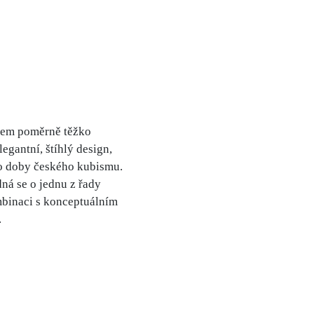
okem poměrně těžko
egantní, štíhlý design,
do doby českého kubismu.
ná se o jednu z řady
ombinaci s konceptuálním
.